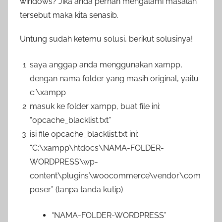
windows? Jika anda pernah mengalami masalah
m
tersebut maka kita senasib.
i
n
Untung sudah ketemu solusi, berikut solusinya!
i
s
saya anggap anda menggunakan xampp,
t
dengan nama folder yang masih original, yaitu
r
c:\xampp
a
masuk ke folder xampp, buat file ini:
t
“opcache_blacklist.txt”
o
r
isi file opcache_blacklist.txt ini:
“C:\xampp\htdocs\NAMA-FOLDER-
WORDPRESS\wp-
content\plugins\woocommerce\vendor\com
poser” (tanpa tanda kutip)
“NAMA-FOLDER-WORDPRESS”