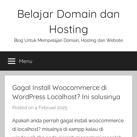
Skip
Belajar Domain dan
to
content
Hosting
Blog Untuk Mempelajari Domain, Hosting dan Website
Menu
Gagal Install Woocommerce di
WordPress Localhost? Ini solusinya
Posted on
4 Februari 2025
b
y
Apakah anda pernah gagal install woocommerce
a
di localhost? misalnya di xampp kalau di
d