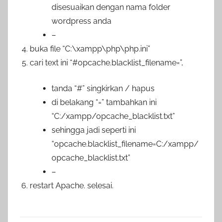
disesuaikan dengan nama folder
wordpress anda
–
buka file “C:\xampp\php\php.ini”
cari text ini “#opcache.blacklist_filename=”,
tanda “#” singkirkan / hapus
di belakang “=” tambahkan ini
“C:/xampp/opcache_blacklist.txt”
sehingga jadi seperti ini
“opcache.blacklist_filename=C:/xampp/
opcache_blacklist.txt”
–
restart Apache. selesai.