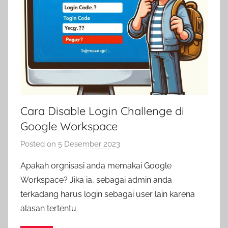
Cara Disable Login Challenge di
Google Workspace
Posted on
5 Desember 2023
b
y
Apakah orgnisasi anda memakai Google
a
Workspace? Jika ia, sebagai admin anda
d
terkadang harus login sebagai user lain karena
m
alasan tertentu
i
n